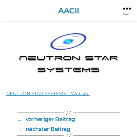
NEUTRON STAR SYSTEMS
AACII
Menü
zu
12. April 2021
Keine Kommentare
Beitragsdatum
NEUTRO
STAR
SYSTEMS
NEUTRON STAR SYSTEMS – Website
←
vorheriger Beitrag
→
nächster Beitrag