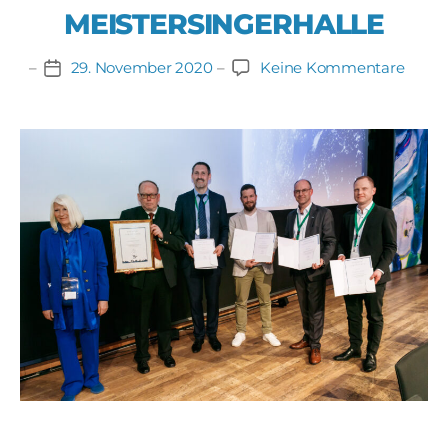
MEISTERSINGERHALLE
zu
29. November 2020
Keine Kommentare
Beitragsdatum
2.
AACII
2025
in
NÜRN
MEIS