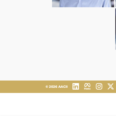
© 2026
AACII