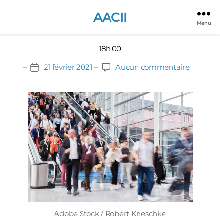
JOURNÉE DU 6 JUILLET 2021
AACII
Fin du congrès
Menu
18h 00
sur
21 février 2021
Aucun commentaire
Date
Fin
de
du
l’article
congrès
Adobe Stock / Robert Kneschke