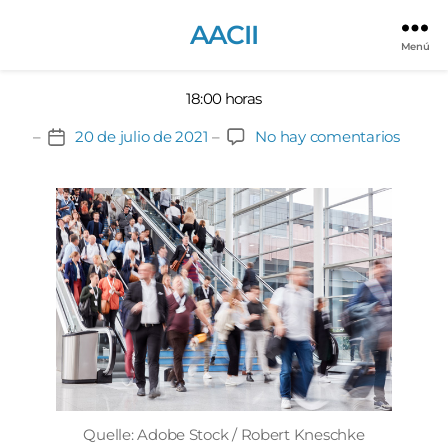
6 DE JULIO
AACII
Fin del congreso
Menú
18:00 horas
en
20 de julio de 2021
No hay comentarios
Fecha
Fin
de
del
la
congr
entrada
Quelle: Adobe Stock / Robert Kneschke