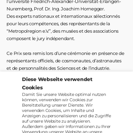
l’université Friedrich-Alexander-Universität-Erlangen-
Nuremberg, Prof. Dr. Ing. Joachim Hornegger.
Des experts nationaux et internationaux sélectionnés
pour leurs compétences, des représentants de la
“Metropolregion e.V.”, des musées et des associations
composent le jury indépendant.
Ce Prix sera remis lors d’une cérémonie en présence de
représentants officiels, de cosmonautes, d’astronautes
et de personnalités des Sciences et de l’industrie.
Diese Webseite verwendet
Le jury examinera les projets des participants dans le
Cookies
cadre d’une procédure de sélection.
Damit Sie unsere Website optimal nutzen
können, verwenden wir Cookies zur
Bereitstellung unserer Dienste. Wir
verwenden Cookies, um Inhalte und
Haut
↑
© 2026
AACII
Anzeigen zu personalisieren und die Zugriffe
auf unsere Website zu analysieren.
Außerdem geben wir Informationen zu Ihrer
Verwendung unserer Website an unsere