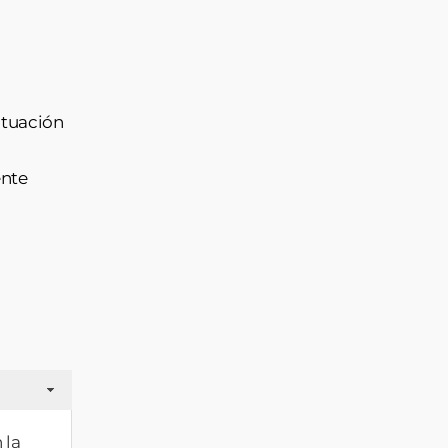
ituación
ente
 la