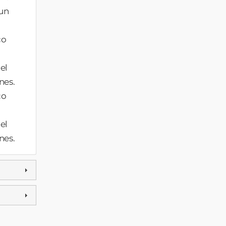
 un
co
el
nes.
co
el
nes.