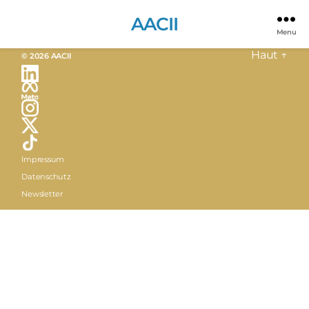
Rien de trouvé
AACII
Menu
Haut
↑
© 2026
AACII
Impressum
Datenschutz
Newsletter